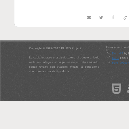
Il sito è stato re
Copyright © 1992-2017 PLUTO Project
di:
Drupal 7
by 
La copia letterale e la distribuzione di questo articolo
Kube
CSS Fr
nella sua integrità sono permesse in tutto il mondo,
Font Aweso
senza royalty, con qualsiasi mezzo, a condizione
che questa nota sia riprodotta.