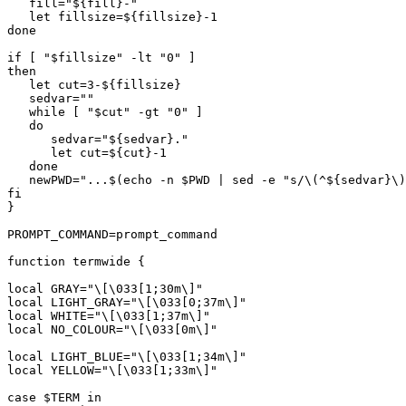
   fill="${fill}-"

   let fillsize=${fillsize}-1

done

if [ "$fillsize" -lt "0" ]

then

   let cut=3-${fillsize}

   sedvar=""

   while [ "$cut" -gt "0" ]

   do

      sedvar="${sedvar}."

      let cut=${cut}-1

   done

   newPWD="...$(echo -n $PWD | sed -e "s/\(^${sedvar}\)
fi

}

PROMPT_COMMAND=prompt_command

function termwide {

local GRAY="\[\033[1;30m\]"

local LIGHT_GRAY="\[\033[0;37m\]"

local WHITE="\[\033[1;37m\]"

local NO_COLOUR="\[\033[0m\]"

local LIGHT_BLUE="\[\033[1;34m\]"

local YELLOW="\[\033[1;33m\]"

case $TERM in
