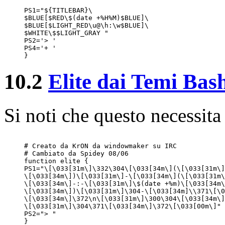
PS1="${TITLEBAR}\

$BLUE[$RED\$(date +%H%M)$BLUE]\

$BLUE[$LIGHT_RED\u@\h:\w$BLUE]\

$WHITE\$$LIGHT_GRAY "

PS2='> '

PS4='+ '

10.2
Elite dai Temi Ba
Si noti che questo necessit
# Creato da KrON da windowmaker su IRC

# Cambiato da Spidey 08/06

function elite {

PS1="\[\033[31m\]\332\304\[\033[34m\](\[\033[31m\]
\[\033[34m\])\[\033[31m\]-\[\033[34m\](\[\033[31m\
\[\033[34m\]-:-\[\033[31m\]\$(date +%m)\[\033[34m\
\[\033[34m\])\[\033[31m\]\304-\[\033[34m]\\371\[\0
\[\033[34m\]\372\n\[\033[31m\]\300\304\[\033[34m\]
\[\033[31m\]\304\371\[\033[34m\]\372\[\033[00m\]"

PS2="> "
