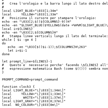
#   Crea l'orologio e la barra lungo il lato destro del
#

local LIGHT_BLUE="\033[1;34m"

local     YELLOW="\033[1;33m"

#   Posiziona il cursore per stampare l'orologio:

echo -en "\033[2;$((${COLUMNS}-9))H"

echo -en "$LIGHT_BLUE($YELLOW$(date +%H%M)$LIGHT_BLUE)\
local i=${LINES}

echo -en "\033[2;${COLUMNS}H"

#   Stampa linee verticali lungo il lato del terminale:

while [ $i -ge 4 ]

do

   echo -en "\033[$(($i-1));${COLUMNS}H\263"

   let i=$i-1

done

let prompt_line=${LINES}-1

#   Questo e` necessario perche' facendo \${LINES} all'
#   espressione matematica Bash (come $(())) sembra non
}

PROMPT_COMMAND=prompt_command

function clock3 {

local LIGHT_BLUE="\[\033[1;34m\]"

local     YELLOW="\[\033[1;33m\]"

local      WHITE="\[\033[1;37m\]"

local LIGHT_GRAY="\[\033[0;37m\]"

local  NO_COLOUR="\[\033[0m\]"
