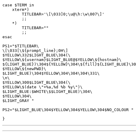
case $TERM in

    xterm*)

        TITLEBAR='\[\033]0;\u@\h:\w\007\]'

        ;;

    *)

        TITLEBAR=""

        ;;

esac

PS1="$TITLEBAR\

\[\033[\${prompt_line};0H\]

$YELLOW\332$LIGHT_BLUE\304(\

$YELLOW\${usernam}$LIGHT_BLUE@$YELLOW\${hostnam}\

${LIGHT_BLUE})\304${YELLOW}\304\${fill}${LIGHT_BLUE}\30
$YELLOW\${newPWD}\

$LIGHT_BLUE)\304$YELLOW\304\304\304\331\

\n\

$YELLOW\300$LIGHT_BLUE\304(\

$YELLOW\$(date \"+%a,%d %b %y\")\

$LIGHT_BLUE:$WHITE\$$LIGHT_BLUE)\304\

$YELLOW\304\

$LIGHT_GRAY " 

PS2="$LIGHT_BLUE\304$YELLOW\304$YELLOW\304$NO_COLOUR "
