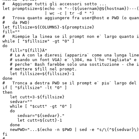
#   Aggiunge tutti gli accessori sotto ...

let promptsize=$(echo -n "--(${usernam}@${hostnam})---(
                 | wc -c | tr -d " ")

#   Trova quanto aggiungere fra user@host e PWD (o quan
#   da PWD)

let fillsize=${COLUMNS}-${promptsize}

fill=""

#   Riempie la linea se il prompt non e` largo quanto i
while [ "$fillsize" -gt "0" ] 

do 

   fill="${fill}Ä"

   # La A con la dieresi (apparira` come una lunga line
   # usando un font VGA) e` \304, ma l'ho "tagliata" e 
   # perche' Bash farebbe solo una sostituzione - che i
   # mettere $fill nel prompt.

   let fillsize=${fillsize}-1

done

#   Tronca a destra PWD se il prompt e` piu` largo del 
if [ "$fillsize" -lt "0" ]

then

   let cutt=3-${fillsize}

   sedvar=""

   while [ "$cutt" -gt "0" ]

   do

      sedvar="${sedvar}."

      let cutt=${cutt}-1

   done

   newPWD="...$(echo -n $PWD | sed -e "s/\(^${sedvar}\)
fi

#
