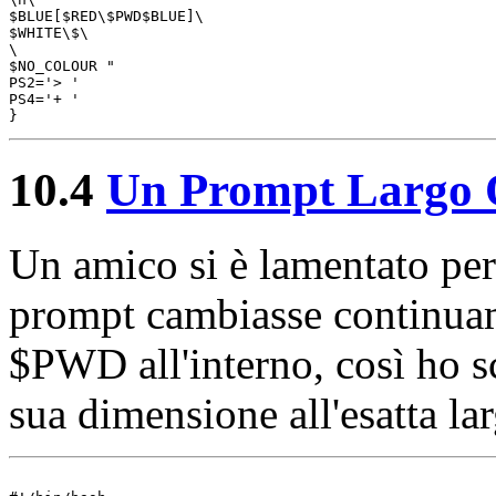
$BLUE[$RED\$PWD$BLUE]\

$WHITE\$\

\

$NO_COLOUR "

PS2='> '

PS4='+ '

10.4
Un Prompt Largo Q
Un amico si è lamentato per
prompt cambiasse continuam
$PWD all'interno, così ho sc
sua dimensione all'esatta la