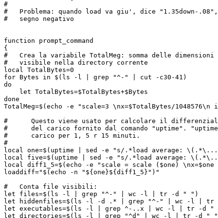
#

#   Problema: quando load va giu', dice "1.35down-.08",
#   segno negativo

function prompt_command

{

#   Crea la variabile TotalMeg: somma delle dimensioni 
#   visibile nella directory corrente

local TotalBytes=0

for Bytes in $(ls -l | grep "^-" | cut -c30-41)

do

    let TotalBytes=$TotalBytes+$Bytes

done

TotalMeg=$(echo -e "scale=3 \nx=$TotalBytes/1048576\n i
#      Questo viene usato per calcolare il differenzial
#      del carico fornito dal comando "uptime". "uptime
#      carico per 1, 5 r 15 minuti.

#

local one=$(uptime | sed -e "s/.*load average: \(.*\...
local five=$(uptime | sed -e "s/.*load average: \(.*\..
local diff1_5=$(echo -e "scale = scale ($one) \nx=$one 
loaddiff="$(echo -n "${one}${diff1_5}")"

#   Conta file visibili:

let files=$(ls -l | grep "^-" | wc -l | tr -d " ")

let hiddenfiles=$(ls -l -d .* | grep "^-" | wc -l | tr 
let executables=$(ls -l | grep ^-..x | wc -l | tr -d " 
let directories=$(ls -l | grep "^d" | wc -l | tr -d " "