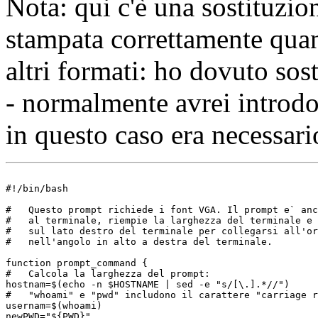
Nota: qui c'è una sostituzio
stampata correttamente qua
altri formati: ho dovuto sost
- normalmente avrei introdo
in questo caso era necessari
#!/bin/bash

#   Questo prompt richiede i font VGA. Il prompt e` anc
#   al terminale, riempie la larghezza del terminale e 
#   sul lato destro del terminale per collegarsi all'or
#   nell'angolo in alto a destra del terminale.

function prompt_command {

#   Calcola la larghezza del prompt:

hostnam=$(echo -n $HOSTNAME | sed -e "s/[\.].*//")

#   "whoami" e "pwd" includono il carattere "carriage r
usernam=$(whoami)

newPWD="${PWD}"
