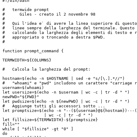
#!/bin/bash

#   termwide prompt

#      Giles - creato il 2 novembre 98

#

#   Qui l'idea e` di avere la linea superiore di questo
#   linee sempre della larghezza del terminale. Questo 
#   calcolando la larghezza degli elementi di testo e r
#   appropriato o troncando a destra $PWD.

#

function prompt_command {

TERMWIDTH=${COLUMNS}

#   Calcola la larghezza del prompt:

hostnam=$(echo -n $HOSTNAME | sed -e "s/[\.].*//")

#   "whoami" e "pwd" includono un carattere "carriage r
usernam=$(whoami)

let usersize=$(echo -n $usernam | wc -c | tr -d " ")

newPWD="${PWD}"

let pwdsize=$(echo -n ${newPWD} | wc -c | tr -d " ")

#   Aggiunge tutti gli accessori sotto ...

let promptsize=$(echo -n "--(${usernam}@${hostnam})---(
                 | wc -c | tr -d " ")

let fillsize=${TERMWIDTH}-${promptsize}

fill=""

while [ "$fillsize" -gt "0" ] 

do 
