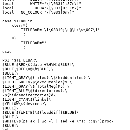
local       WHITE="\[\033[1;37m\]"

local         RED="\[\033[0;31m\]"

local   NO_COLOUR="\[\033[0m\]"

case $TERM in

    xterm*)

        TITLEBAR='\[\033]0;\u@\h:\w\007\]'

        ;;

    *)

        TITLEBAR=""

        ;;

esac

PS1="$TITLEBAR\

$BLUE[$RED\$(date +%H%M)$BLUE]\

$BLUE[$RED\u@\h$BLUE]\

$BLUE[\

$LIGHT_GRAY\${files}.\${hiddenfiles}-\

$LIGHT_GREEN\${executables}x \

$LIGHT_GRAY(\${TotalMeg}Mb) \

$LIGHT_BLUE\${directories}.\

\${hiddendirectories}d\

$LIGHT_CYAN\${links}\

$YELLOW\${devices}\

$BLUE]\

$BLUE[${WHITE}\${loaddiff}$BLUE]\

$BLUE[\

$WHITE\$(ps ax | wc -l | sed -e \"s: ::g\")proc\

$BLUE]\

\n\
