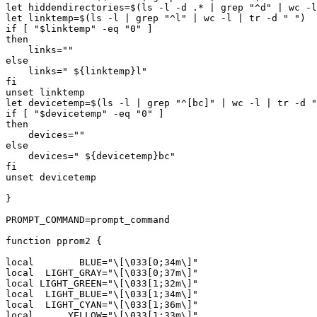
let hiddendirectories=$(ls -l -d .* | grep "^d" | wc -l
let linktemp=$(ls -l | grep "^l" | wc -l | tr -d " ")

if [ "$linktemp" -eq "0" ]

then

    links=""

else

    links=" ${linktemp}l"

fi

unset linktemp

let devicetemp=$(ls -l | grep "^[bc]" | wc -l | tr -d "
if [ "$devicetemp" -eq "0" ]

then

    devices=""

else

    devices=" ${devicetemp}bc"

fi

unset devicetemp

}

PROMPT_COMMAND=prompt_command

function pprom2 {

local        BLUE="\[\033[0;34m\]"

local  LIGHT_GRAY="\[\033[0;37m\]"

local LIGHT_GREEN="\[\033[1;32m\]"

local  LIGHT_BLUE="\[\033[1;34m\]"

local  LIGHT_CYAN="\[\033[1;36m\]"

local      YELLOW="\[\033[1;33m\]"
