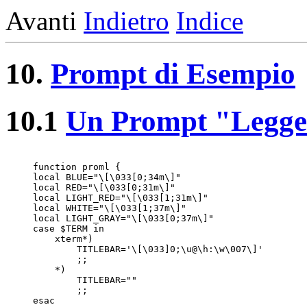
Avanti
Indietro
Indice
10.
Prompt di Esempio
10.1
Un Prompt "Legge
function proml {

local BLUE="\[\033[0;34m\]"

local RED="\[\033[0;31m\]"

local LIGHT_RED="\[\033[1;31m\]"

local WHITE="\[\033[1;37m\]"

local LIGHT_GRAY="\[\033[0;37m\]"

case $TERM in

    xterm*)

        TITLEBAR='\[\033]0;\u@\h:\w\007\]'

        ;;

    *)

        TITLEBAR=""

        ;;

esac
