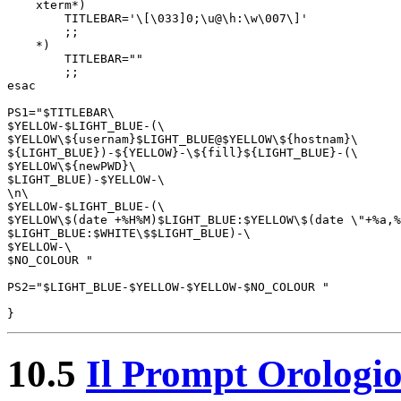
    xterm*)

        TITLEBAR='\[\033]0;\u@\h:\w\007\]'

        ;;

    *)

        TITLEBAR=""

        ;;

esac

PS1="$TITLEBAR\

$YELLOW-$LIGHT_BLUE-(\

$YELLOW\${usernam}$LIGHT_BLUE@$YELLOW\${hostnam}\

${LIGHT_BLUE})-${YELLOW}-\${fill}${LIGHT_BLUE}-(\

$YELLOW\${newPWD}\

$LIGHT_BLUE)-$YELLOW-\

\n\

$YELLOW-$LIGHT_BLUE-(\

$YELLOW\$(date +%H%M)$LIGHT_BLUE:$YELLOW\$(date \"+%a,%
$LIGHT_BLUE:$WHITE\$$LIGHT_BLUE)-\

$YELLOW-\

$NO_COLOUR " 

PS2="$LIGHT_BLUE-$YELLOW-$YELLOW-$NO_COLOUR "

10.5
Il Prompt Orologio