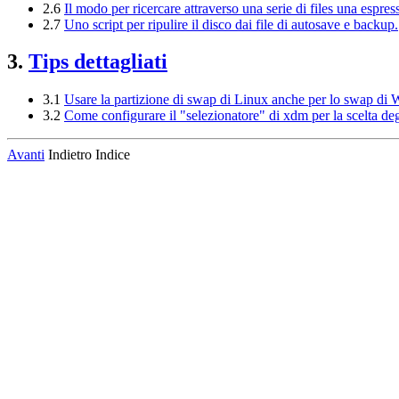
2.6
Il modo per ricercare attraverso una serie di files una espre
2.7
Uno script per ripulire il disco dai file di autosave e backup.
3.
Tips dettagliati
3.1
Usare la partizione di swap di Linux anche per lo swap di
3.2
Come configurare il "selezionatore" di xdm per la scelta degl
Avanti
Indietro Indice