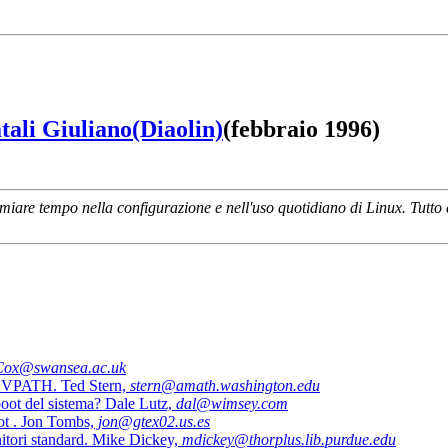
tali Giuliano(Diaolin)
(febbraio 1996)
are tempo nella configurazione e nell'uso quotidiano di Linux. Tutto c
Cox@swansea.ac.uk
re VPATH. Ted Stern,
stern@amath.washington.edu
boot del sistema? Dale Lutz,
dal@wimsey.com
ot . Jon Tombs,
jon@gtex02.us.es
nitori standard. Mike Dickey,
mdickey@thorplus.lib.purdue.edu