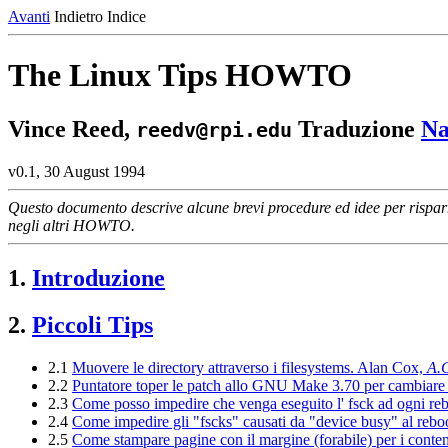
Avanti
Indietro Indice
The Linux Tips HOWTO
Vince Reed,
Traduzione
Na
reedv@rpi.edu
v0.1, 30 August 1994
Questo documento descrive alcune brevi procedure ed idee per risparmi
negli altri HOWTO.
1.
Introduzione
2.
Piccoli Tips
2.1
Muovere le directory attraverso i filesystems. Alan Cox,
A.
2.2
Puntatore toper le patch allo GNU Make 3.70 per cambia
2.3
Come posso impedire che venga eseguito l' fsck ad ogni re
2.4
Come impedire gli "fscks" causati da "device busy" al rebo
2.5
Come stampare pagine con il margine (forabile) per i conte