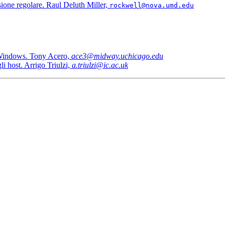
ssione regolare. Raul Deluth Miller,
rockwell@nova.umd.edu
 Windows. Tony Acero,
ace3@midway.uchicago.edu
i host. Arrigo Triulzi,
a.triulzi@ic.ac.uk