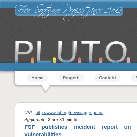
Salta al contenuto principale
Free Software Project since 1992
Menu principale
Home
Progetti
Contatti
URL:
http://www.fsf.org/news/aggregator
Aggiornato:
3 ore 33 min fa
FSF publishes incident report on
vulnerabilities