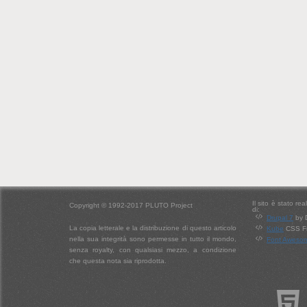
Il sito è stato re
Copyright © 1992-2017 PLUTO Project
di:
Drupal 7
by 
La copia letterale e la distribuzione di questo articolo
Kube
CSS Fr
nella sua integrità sono permesse in tutto il mondo,
Font Aweso
senza royalty, con qualsiasi mezzo, a condizione
che questa nota sia riprodotta.