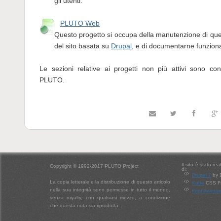
gli utenti.
PLUTO Web
Questo progetto si occupa della manutenzione di qu
del sito basata su
Drupal
, e di documentarne funzio
Le sezioni relative ai progetti non più attivi sono c
PLUTO.
Il sito è stato re
Copyright © 1992-2017 PLUTO Project
di:
Drupal 7
by 
La copia letterale e la distribuzione di questo articolo
Kube
CSS Fr
nella sua integrità sono permesse in tutto il mondo,
Font Aweso
senza royalty, con qualsiasi mezzo, a condizione
che questa nota sia riprodotta.