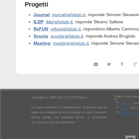
Progetti
Journal
:
journal(at)pluto.it
, risponde Simone Stevanin
ILDP
:
ildp(at)pluto.it
, risponde Silvano Sallese.
ReFUN
:
refun(at)pluto.it
, rispondono Alberto Cammozz
Scuola
:
scuola(at)pluto.it
, risponde Andrea Brugiolo.
Meeting
:
meeting(at)pluto.it
, risponde Simone Stevan
Il sito è stato re
Copyright © 1992-2017 PLUTO Project
di:
Drupal 7
by 
La copia letterale e la distribuzione di questo articolo
Kube
CSS Fr
nella sua integrità sono permesse in tutto il mondo,
Font Aweso
senza royalty, con qualsiasi mezzo, a condizione
che questa nota sia riprodotta.