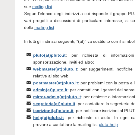
sue
mailing list
.
Segue l'elenco degli indirizzi a cui risponde il gruppo P
vari progetti o discussioni di particolare interesse, si 
delle
mailing list
.
In tutti gli indirizzi seguenti, "(at)" va sostituito con il simbo
pluto(at)pluto.it
: per richiesta di informazioni
sponsorizzazione, inviti ed altro;
webmaster(at)pluto.it
: per suggerimenti, notifiche 
relative al sito web;
postmaster(at)pluto.it
: per problemi con la posta e le
admin(at)pluto.it
: per contatti con i gestori dei ser
mirror-admin(at)pluto.it
: per richieste o informazioni
segreteria(at)pluto.it
: per contattare la segreteria
iscrizioni(at)pluto.it
: per notificare iscrizioni al PL
help(at)pluto.it
: per richieste di aiuto. In ogni c
provare a contattare la mailing list
pluto-help
.