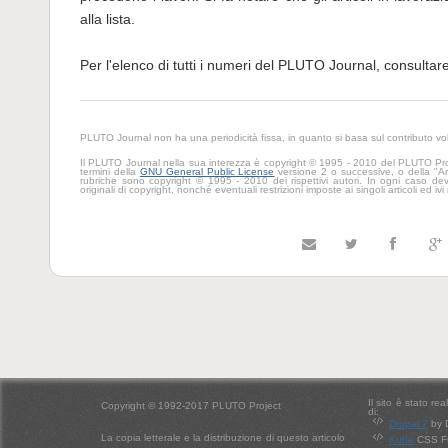
alla lista.
Per l'elenco di tutti i numeri del PLUTO Journal, consultare 
PLUTO Journal non ha una periodicità fissa, in quanto si basa sul contributo volo
Il PLUTO Journal nella sua interezza è copyright © 1995 - 2010 del PLUTO Proj
termini della
GNU General Public License
versione 2 o successive, o della "Artis
rubriche sono copyright © 1995 - 2010 dei rispettivi autori. In ogni caso de
originali di copyright, nonché eventuali restrizioni imposte ai singoli articoli ed i
Il sito è stato re
Copyright © 1992-2017 PLUTO Project
di:
Drupal 7
by 
La copia letterale e la distribuzione di questo articolo
Kube
CSS Fr