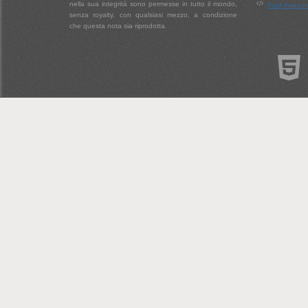
nella sua integrità sono permesse in tutto il mondo,
Font Aweso
senza royalty, con qualsiasi mezzo, a condizione
che questa nota sia riprodotta.