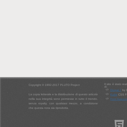
Il sito è stato re
Copyright © 1992-2017 PLUTO Project
di:
Drupal 7
by 
La copia letterale e la distribuzione di questo articolo
Kube
CSS Fr
nella sua integrità sono permesse in tutto il mondo,
Font Aweso
senza royalty, con qualsiasi mezzo, a condizione
che questa nota sia riprodotta.