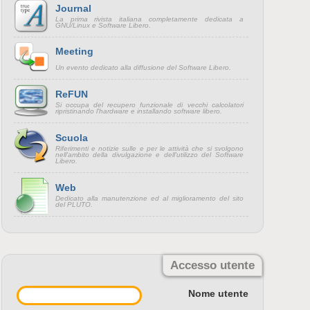
Journal
La prima rivista italiana completamente dedicata a
GNU/Linux e Software Libero.
Meeting
Un evento dedicato alla diffusione del Software Libero.
ReFUN
Si occupa del recupero funzionale di vecchi calcolatori
ripristinando l'hardware e installando software libero.
Scuola
Riferimenti e notizie sulle e per le attività che si svolgono
nell'ambito della divulgazione e dell'utilizzo del Software
Libero.
Web
Dedicato alla manutenzione ed al miglioramento del sito
del PLUTO.
Accesso utente
Nome utente