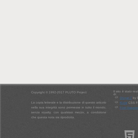
Il sito è stato re
Copyright © 1992-2017 PLUTO Project
di:
Drupal 7
by 
La copia letterale e la distribuzione di questo articolo
Kube
CSS Fr
nella sua integrità sono permesse in tutto il mondo,
Font Aweso
senza royalty, con qualsiasi mezzo, a condizione
che questa nota sia riprodotta.