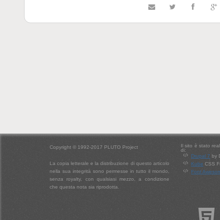
Il sito è stato re
Copyright © 1992-2017 PLUTO Project
di:
Drupal 7
by 
La copia letterale e la distribuzione di questo articolo
Kube
CSS Fr
nella sua integrità sono permesse in tutto il mondo,
Font Aweso
senza royalty, con qualsiasi mezzo, a condizione
che questa nota sia riprodotta.