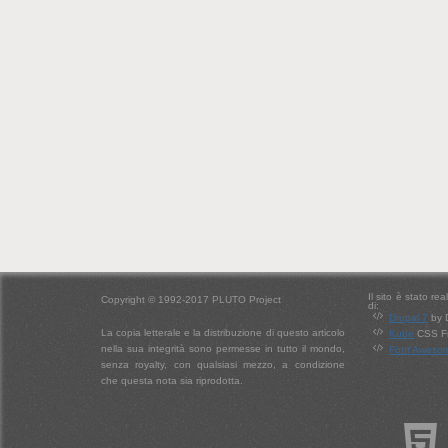
Il sito è stato re
Copyright © 1992-2017 PLUTO Project
di:
Drupal 7
by 
La copia letterale e la distribuzione di questo articolo
Kube
CSS Fr
nella sua integrità sono permesse in tutto il mondo,
Font Aweso
senza royalty, con qualsiasi mezzo, a condizione
che questa nota sia riprodotta.