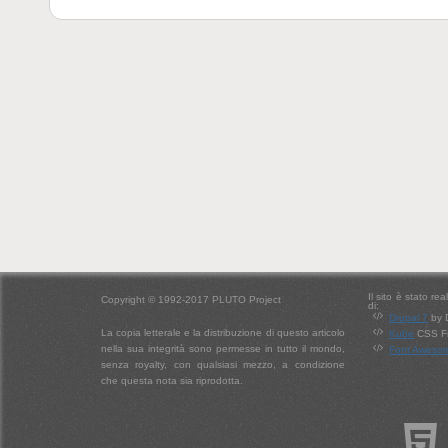
Il sito è stato re
Copyright © 1992-2017 PLUTO Project
di:
Drupal 7
by 
La copia letterale e la distribuzione di questo articolo
Kube
CSS Fr
nella sua integrità sono permesse in tutto il mondo,
Font Aweso
senza royalty, con qualsiasi mezzo, a condizione
che questa nota sia riprodotta.