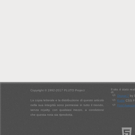
Il sito è stato re
Copyright © 1992-2017 PLUTO Project
di:
Drupal 7
by 
La copia letterale e la distribuzione di questo articolo
Kube
CSS Fr
nella sua integrità sono permesse in tutto il mondo,
Font Aweso
senza royalty, con qualsiasi mezzo, a condizione
che questa nota sia riprodotta.