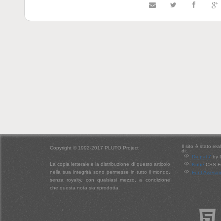
Il sito è stato re
Copyright © 1992-2017 PLUTO Project
di:
Drupal 7
by 
La copia letterale e la distribuzione di questo articolo
Kube
CSS Fr
nella sua integrità sono permesse in tutto il mondo,
Font Aweso
senza royalty, con qualsiasi mezzo, a condizione
che questa nota sia riprodotta.