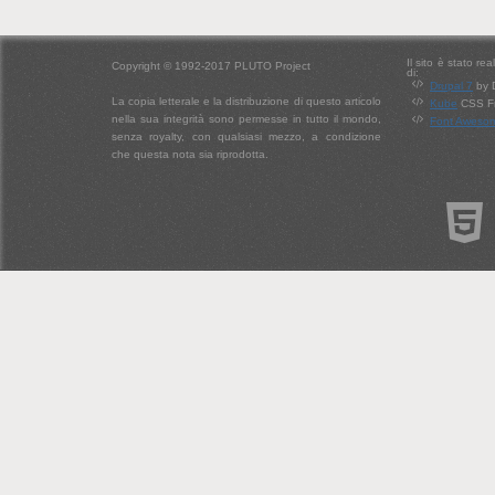
Il sito è stato re
Copyright © 1992-2017 PLUTO Project
di:
Drupal 7
by 
La copia letterale e la distribuzione di questo articolo
Kube
CSS Fr
nella sua integrità sono permesse in tutto il mondo,
Font Aweso
senza royalty, con qualsiasi mezzo, a condizione
che questa nota sia riprodotta.