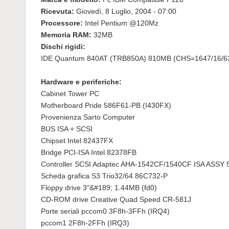
Ricevuta:
Giovedì, 8 Luglio, 2004 - 07:00
Processore:
Intel Pentium @120Mz
Memoria RAM:
32MB
Dischi rigidi:
IDE Quantum 840AT (TRB850A) 810MB (CHS=1647/16/6
Hardware e periferiche:
Cabinet Tower PC
Motherboard Pride 586F61-PB (I430FX)
Provenienza Sarto Computer
BUS ISA + SCSI
Chipset Intel 82437FX
Bridge PCI-ISA Intel 82378FB
Controller SCSI Adaptec AHA-1542CF/1540CF ISA ASSY 
Scheda grafica S3 Trio32/64 86C732-P
Floppy drive 3"&#189; 1.44MB (fd0)
CD-ROM drive Creative Quad Speed CR-581J
Porte seriali pccom0 3F8h-3FFh (IRQ4)
pccom1 2F8h-2FFh (IRQ3)