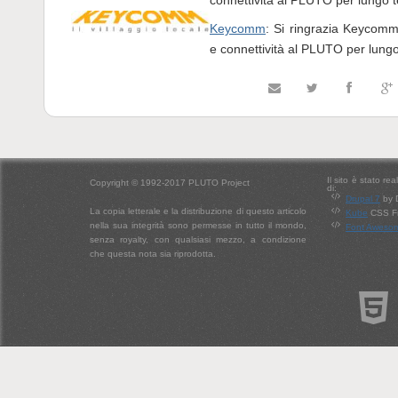
Keycomm
: Si ringrazia Keycomm
e connettività al PLUTO per lung
Il sito è stato re
Copyright © 1992-2017 PLUTO Project
di:
Drupal 7
by 
La copia letterale e la distribuzione di questo articolo
Kube
CSS Fr
nella sua integrità sono permesse in tutto il mondo,
Font Aweso
senza royalty, con qualsiasi mezzo, a condizione
che questa nota sia riprodotta.