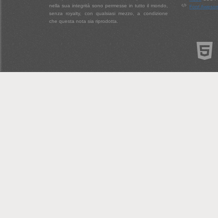
nella sua integrità sono permesse in tutto il mondo,
Font Aweso
senza royalty, con qualsiasi mezzo, a condizione
che questa nota sia riprodotta.