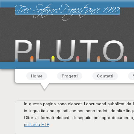
Salta al contenuto principale
Free Software Project since 1992
Menu principale
Home
Progetti
Contatti
In questa pagina sono elencati i documenti pubblicati da I
in lingua italiana, quindi che non sono tradotti da altre ling
Oltre ai formati elencati di seguito per ogni documento,
nell'area FTP
.