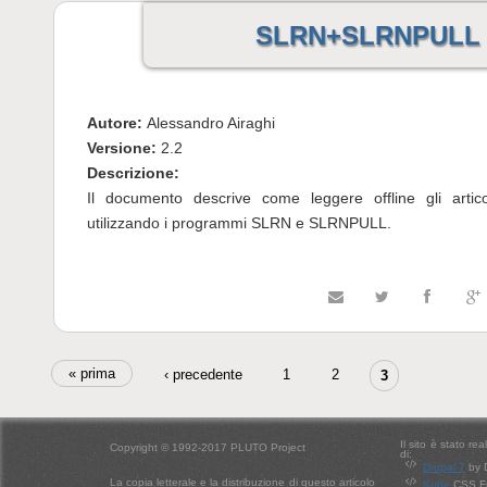
SLRN+SLRNPULL
Autore:
Alessandro Airaghi
Versione:
2.2
Descrizione:
Il documento descrive come leggere offline gli arti
utilizzando i programmi SLRN e SLRNPULL.
Pagine
« prima
‹ precedente
1
2
3
Il sito è stato re
Copyright © 1992-2017 PLUTO Project
di:
Drupal 7
by 
La copia letterale e la distribuzione di questo articolo
Kube
CSS Fr