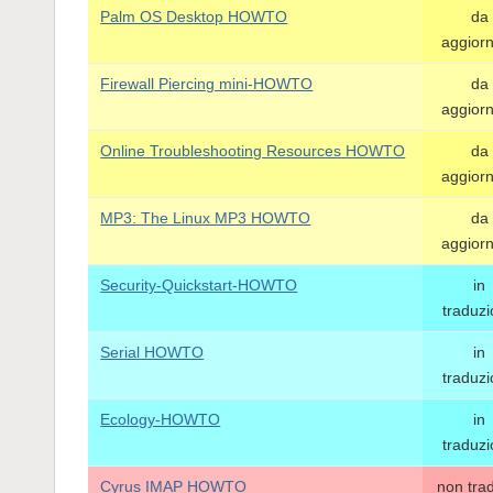
Palm OS Desktop HOWTO
da
aggior
Firewall Piercing mini-HOWTO
da
aggior
Online Troubleshooting Resources HOWTO
da
aggior
MP3: The Linux MP3 HOWTO
da
aggior
Security-Quickstart-HOWTO
in
traduz
Serial HOWTO
in
traduz
Ecology-HOWTO
in
traduz
Cyrus IMAP HOWTO
non tra