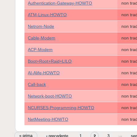
Authentication-Gateway-HOWTO
non tra
ATM-Linux-HOWTO
non tra
Netrom-Node
non tra
Cable-Modem
non tra
ACP-Modem
non tra
Boot+Root+Raid+LILO
non tra
AI-Alife-HOWTO
non tra
Call-back
non tra
Network-boot-HOWTO
non tra
NCURSES-Programming-HOWTO
non tra
NetMeeting-HOWTO
non tra
Pagine
…
« prima
‹ precedente
1
3
seg
2