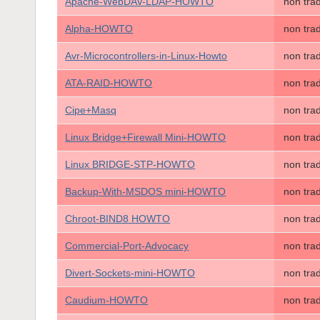
Apache-WebDAV-LDAP-HOWTO
non tra
Alpha-HOWTO
non tra
Avr-Microcontrollers-in-Linux-Howto
non tra
ATA-RAID-HOWTO
non tra
Cipe+Masq
non tra
Linux Bridge+Firewall Mini-HOWTO
non tra
Linux BRIDGE-STP-HOWTO
non tra
Backup-With-MSDOS mini-HOWTO
non tra
Chroot-BIND8 HOWTO
non tra
Commercial-Port-Advocacy
non tra
Divert-Sockets-mini-HOWTO
non tra
Caudium-HOWTO
non tra