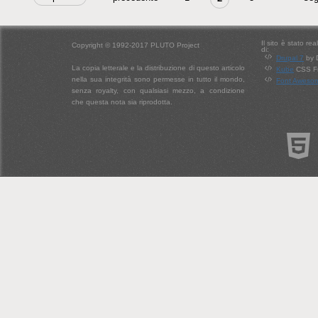
Il sito è stato re
Copyright © 1992-2017 PLUTO Project
di:
Drupal 7
by 
La copia letterale e la distribuzione di questo articolo
Kube
CSS Fr
nella sua integrità sono permesse in tutto il mondo,
Font Aweso
senza royalty, con qualsiasi mezzo, a condizione
che questa nota sia riprodotta.