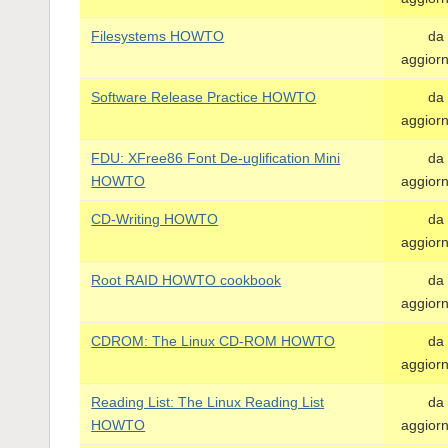
Filesystems HOWTO
da
aggior
Software Release Practice HOWTO
da
aggior
FDU: XFree86 Font De-uglification Mini
da
HOWTO
aggior
CD-Writing HOWTO
da
aggior
Root RAID HOWTO cookbook
da
aggior
CDROM: The Linux CD-ROM HOWTO
da
aggior
Reading List: The Linux Reading List
da
HOWTO
aggior