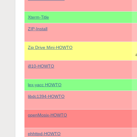
Xterm-Title
ZIP-Install
Zip Drive Mini-HOWTO
i810-HOWTO
lex-yacc HOWTO
libdc1394-HOWTO
openMosix-HOWTO
phhttpd-HOWTO