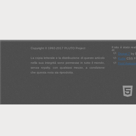
Il sito è stato re
Copyright © 1992-2017 PLUTO Project
di:
Drupal 7
by 
La copia letterale e la distribuzione di questo articolo
Kube
CSS Fr
nella sua integrità sono permesse in tutto il mondo,
Font Aweso
senza royalty, con qualsiasi mezzo, a condizione
che questa nota sia riprodotta.