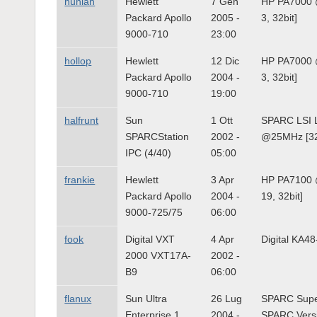
hunian
Hewlett
7 Gen
HP PA7000 
Packard Apollo
2005 -
3, 32bit]
9000-710
23:00
hollop
Hewlett
12 Dic
HP PA7000 
Packard Apollo
2004 -
3, 32bit]
9000-710
19:00
halfrunt
Sun
1 Ott
SPARC LSI 
SPARCStation
2002 -
@25MHz [32
IPC (4/40)
05:00
frankie
Hewlett
3 Apr
HP PA7100 
Packard Apollo
2004 -
19, 32bit]
9000-725/75
06:00
fook
Digital VXT
4 Apr
Digital KA48
2000 VXT17A-
2002 -
B9
06:00
flanux
Sun Ultra
26 Lug
SPARC Supe
Enterprise 1
2004 -
SPARC Vers