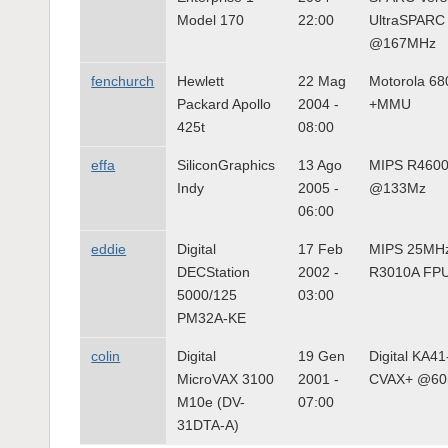
Model 170
22:00
UltraSPARC 
@167MHz
fenchurch
Hewlett
22 Mag
Motorola 6
Packard Apollo
2004 -
+MMU
425t
08:00
effa
SiliconGraphics
13 Ago
MIPS R460
Indy
2005 -
@133Mz
06:00
eddie
Digital
17 Feb
MIPS 25MHz
DECStation
2002 -
R3010A FPU 
5000/125
03:00
PM32A-KE
colin
Digital
19 Gen
Digital KA41
MicroVAX 3100
2001 -
CVAX+ @60
M10e (DV-
07:00
31DTA-A)