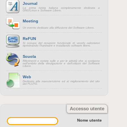
Journal
La prima rivista italiana completamente dedicata a
GNU/Linux e Software Libero.
Meeting
Un evento dedicato alla diffusione del Software Libero.
ReFUN
Si occupa del recupero funzionale di vecchi calcolatori
ripristinando l'hardware e installando software libero.
Scuola
Riferimenti e notizie sulle e per le attività che si svolgono
nell'ambito della divulgazione e dell'utilizzo del Software
Libero.
Web
Dedicato alla manutenzione ed al miglioramento del sito
del PLUTO.
Accesso utente
Nome utente