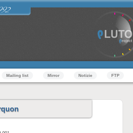
992
Mailing list
Mirror
Notizie
FTP
rquon
0-001