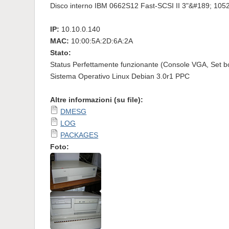
Disco interno IBM 0662S12 Fast-SCSI II 3"&#189; 105
IP:
10.10.0.140
MAC:
10:00:5A:2D:6A:2A
Stato:
Status Perfettamente funzionante (Console VGA, Set b
Sistema Operativo Linux Debian 3.0r1 PPC
Altre informazioni (su file):
DMESG
LOG
PACKAGES
Foto: