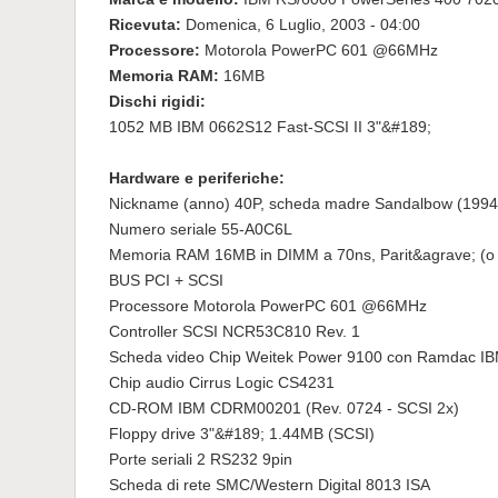
Ricevuta:
Domenica, 6 Luglio, 2003 - 04:00
Processore:
Motorola PowerPC 601 @66MHz
Memoria RAM:
16MB
Dischi rigidi:
1052 MB IBM 0662S12 Fast-SCSI II 3"&#189;
Hardware e periferiche:
Nickname (anno) 40P, scheda madre Sandalbow (1994
Numero seriale 55-A0C6L
Memoria RAM 16MB in DIMM a 70ns, Parit&agrave; (o EC
BUS PCI + SCSI
Processore Motorola PowerPC 601 @66MHz
Controller SCSI NCR53C810 Rev. 1
Scheda video Chip Weitek Power 9100 con Ramdac IBM
Chip audio Cirrus Logic CS4231
CD-ROM IBM CDRM00201 (Rev. 0724 - SCSI 2x)
Floppy drive 3"&#189; 1.44MB (SCSI)
Porte seriali 2 RS232 9pin
Scheda di rete SMC/Western Digital 8013 ISA