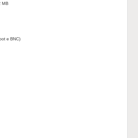
2 MB
oot e BNC)