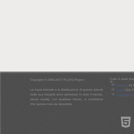
Il sito è stato re
Copyright © 1992-2017 PLUTO Project
di:
Drupal 7
by 
La copia letterale e la distribuzione di questo articolo
Kube
CSS Fr
nella sua integrità sono permesse in tutto il mondo,
Font Aweso
senza royalty, con qualsiasi mezzo, a condizione
che questa nota sia riprodotta.